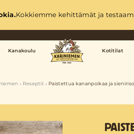
okia.
Kokkiemme kehittämät ja testaama
Kanakoulu
Kotitilat
iniemen
Reseptit
Paistettua kananpoikaa ja sieniris
PAIST