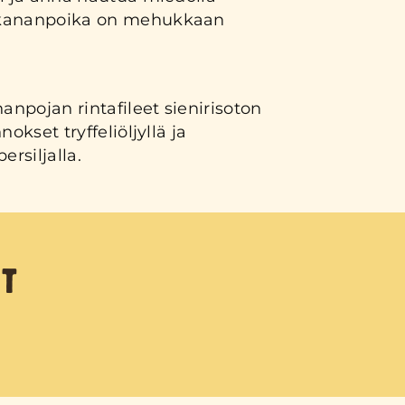
 kananpoika on mehukkaan
nanpojan rintafileet sienirisoton
okset tryffeliöljyllä ja
ersiljalla.
T