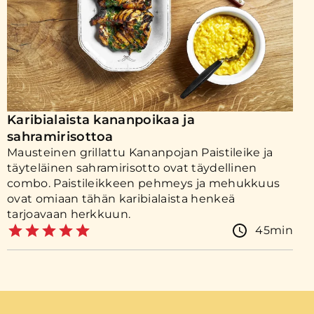
Karibialaista kananpoikaa ja
sahramirisottoa
Mausteinen grillattu Kananpojan Paistileike ja
täyteläinen sahramirisotto ovat täydellinen
combo. Paistileikkeen pehmeys ja mehukkuus
ovat omiaan tähän karibialaista henkeä
tarjoavaan herkkuun.
45min