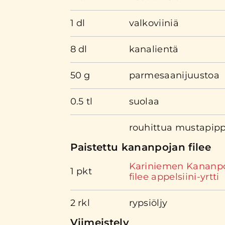
1 dl
valkoviiniä
8 dl
kanalientä
50 g
parmesaanijuustoa
0.5 tl
suolaa
rouhittua mustapipp
Paistettu kananpojan filee
Kariniemen Kananp
1 pkt
filee appelsiini-yrtti
2 rkl
rypsiöljy
Viimeistely