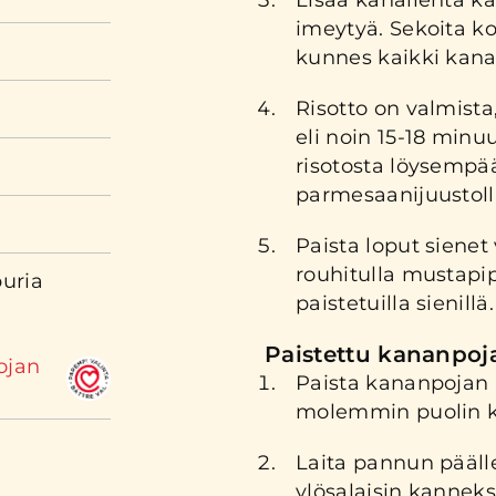
Lisää kanalientä ka
imeytyä. Sekoita kok
kunnes kaikki kanal
Risotto on valmista,
eli noin 15-18 minuu
risotosta löysempää
parmesaanijuustolla
Paista loput sienet 
rouhitulla mustapipp
uria
paistetuilla sienillä.
Paistettu kananpoja
ojan
Paista kananpojan ri
molemmin puolin ka
Laita pannun pääll
ylösalaisin kannek