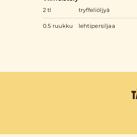
2 tl
tryffeliöljyä
0.5 ruukku
lehtipersiljaa