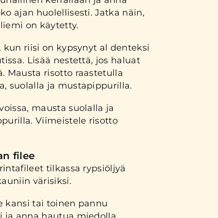
uhallinen kerrallaan ja anna
o ajan huolellisesti. Jatka näin,
iemi on käytetty.
 kun riisi on kypsynyt al denteksi
tissa. Lisää nestettä, jos haluat
. Mausta risotto raastetulla
, suolalla ja mustapippurilla.
voissa, mausta suolalla ja
urilla. Viimeistele risotto
n filee
ntafileet tilkassa rypsiöljyä
uniin värisiksi.
e kansi tai toinen pannu
si ja anna hautua miedolla