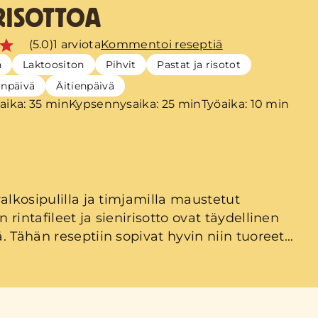
RISOTTOA
(5.0)
1 arviota
Kommentoi reseptiä
n
Laktoositon
Pihvit
Pastat ja risotot
änpäivä
Äitienpäivä
aika: 35 min
Kypsennysaika: 25 min
Työaika: 10 min
valkosipulilla ja timjamilla maustetut
rintafileet ja sienirisotto ovat täydellinen
. Tähän reseptiin sopivat hyvin niin tuoreet
tut metsäsienet kuin herkkusienetkin.
almistaessa on hyvä muistaa pitää riisi
 koko ajan ”liikkeessä”, jolloin
ksena on ihanan pehmeä rakenne.