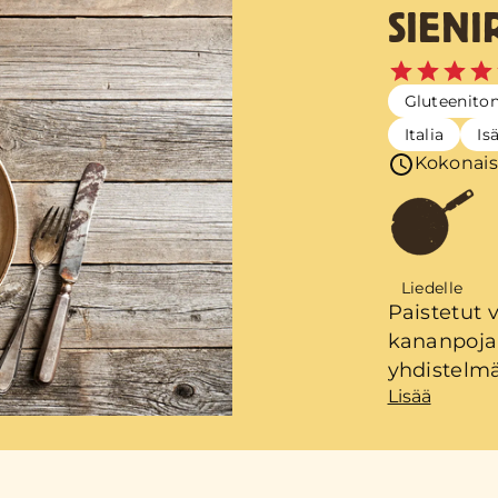
SIENI
Gluteenito
Italia
Is
Kokonais
Liedelle
Paistetut 
kananpojan 
yhdistelmä
Lisää
ja pakaste
Risottoa v
puulastalla
lopputulo