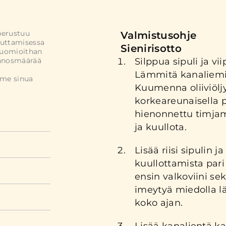
perustuu
Valmistusohje
uttamisessa
Sienirisotto
Huomioithan
annosmäärää
Silppua sipuli ja vii
Lämmitä kanaliemi 
mme sinua
Kuumenna oliiviöljy 
korkeareunaisella p
hienonnettu timjam
ja kuullota.
Lisää riisi sipulin 
kuullottamista pari
ensin valkoviini se
imeytyä miedolla lä
koko ajan.