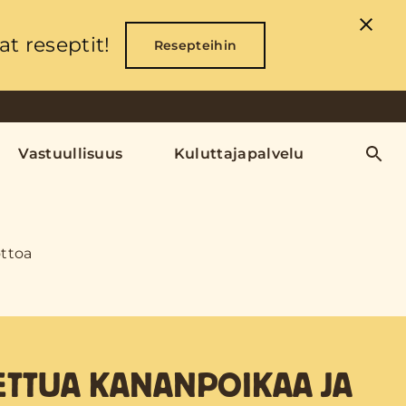
t reseptit!
Resepteihin
Vastuullisuus
Kuluttajapalvelu
ottoa
ETTUA KANANPOIKAA JA