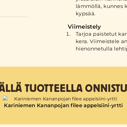
lämmöllä, kunnes
kypsää.
Viimeistely
Tarjoa paistetut ka
kera. Viimeistele ann
hienonnetulla lehtip
TÄLLÄ TUOTTEELLA ONNISTU
Kariniemen Kananpojan filee appelsiini-yrtti