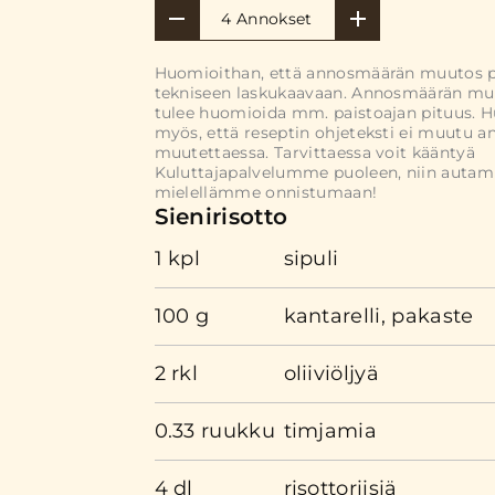
4 Annokset
Huomioithan, että annosmäärän muutos 
tekniseen laskukaavaan. Annosmäärän mu
tulee huomioida mm. paistoajan pituus. 
myös, että reseptin ohjeteksti ei muutu 
muutettaessa. Tarvittaessa voit kääntyä
Kuluttajapalvelumme puoleen, niin auta
mielellämme onnistumaan!
Sienirisotto
1 kpl
sipuli
100 g
kantarelli, pakaste
2 rkl
oliiviöljyä
0.33 ruukku
timjamia
4 dl
risottoriisiä