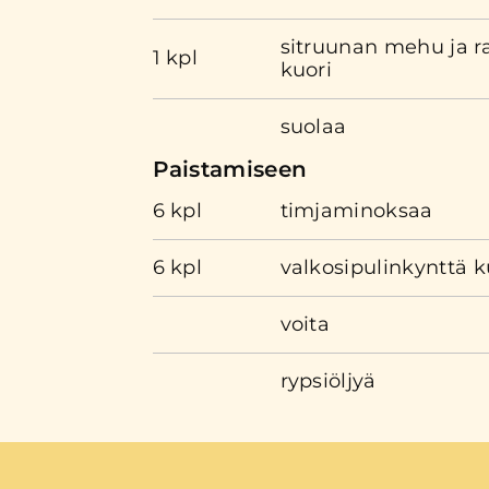
sitruunan mehu ja r
1 kpl
kuori
suolaa
Paistamiseen
6 kpl
timjaminoksaa
6 kpl
valkosipulinkynttä 
voita
rypsiöljyä