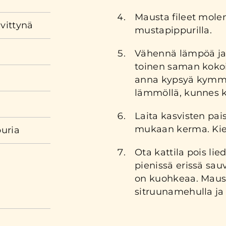
Mausta fileet molem
ivittynä
mustapippurilla.
Vähennä lämpöä ja 
toinen saman kokoin
anna kypsyä kymme
lämmöllä, kunnes 
Laita kasvisten pais
mukaan kerma. Kieh
uria
Ota kattila pois lie
pienissä erissä sau
on kuohkeaa. Maust
sitruunamehulla ja s