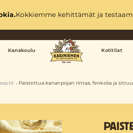
okia.
Kokkiemme kehittämät ja testaama
Kanakoulu
Kotitilat
septit
Paistettua kananpojan rintaa, fenkolia ja sitru
PAIS