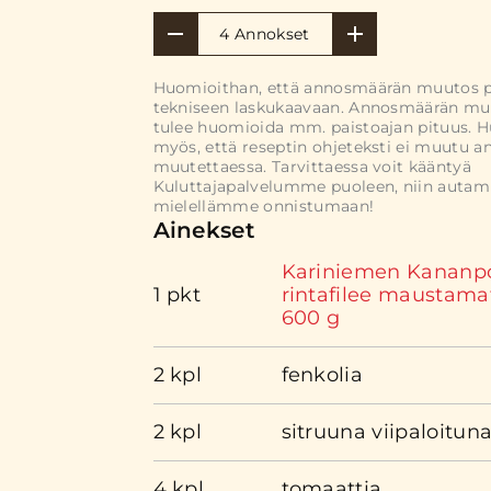
4 Annokset
Huomioithan, että annosmäärän muutos 
tekniseen laskukaavaan. Annosmäärän mu
tulee huomioida mm. paistoajan pituus. 
myös, että reseptin ohjeteksti ei muutu 
muutettaessa. Tarvittaessa voit kääntyä
Kuluttajapalvelumme puoleen, niin auta
mielellämme onnistumaan!
Ainekset
Kariniemen Kananp
1 pkt
rintafilee maustama
600 g
2 kpl
fenkolia
2 kpl
sitruuna viipaloitun
4 kpl
tomaattia