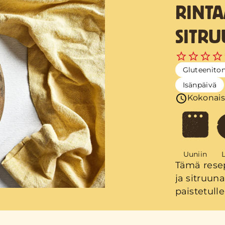
RINTA
SITRU
Gluteenito
Isänpäivä
Kokonais
Uuniin
L
Tämä resep
ja sitruun
paistetulle