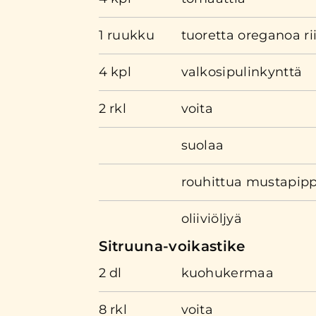
1 ruukku
tuoretta oreganoa ri
4 kpl
valkosipulinkynttä
2 rkl
voita
suolaa
rouhittua mustapipp
oliiviöljyä
Sitruuna-voikastike
2 dl
kuohukermaa
8 rkl
voita