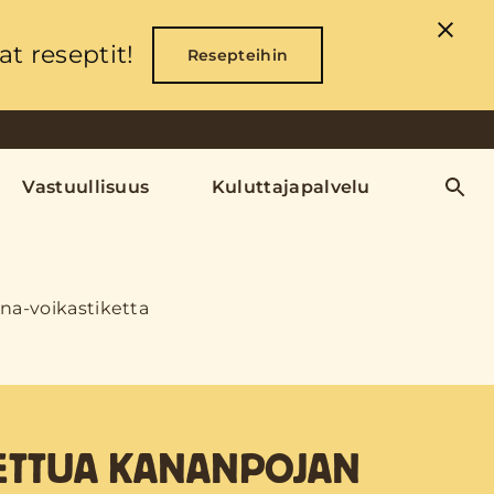
t reseptit!
Resepteihin
Vastuullisuus
Kuluttajapalvelu
una-voikastiketta
TETTUA KANANPOJAN