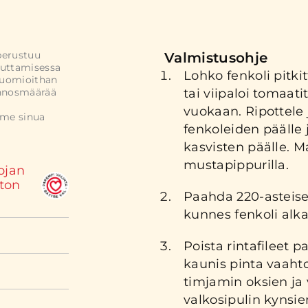
perustuu
Valmistusohje
uttamisessa
Lohko fenkoli pitki
Huomioithan
annosmäärää
tai viipaloi tomaati
vuokaan. Ripottele
mme sinua
fenkoleiden päälle j
kasvisten päälle. Ma
mustapippurilla.
ojan
ton
Paahda 220-asteise
kunnes fenkoli alk
Poista rintafileet p
kaunis pinta vaaht
a
timjamin oksien ja v
valkosipulin kynsie