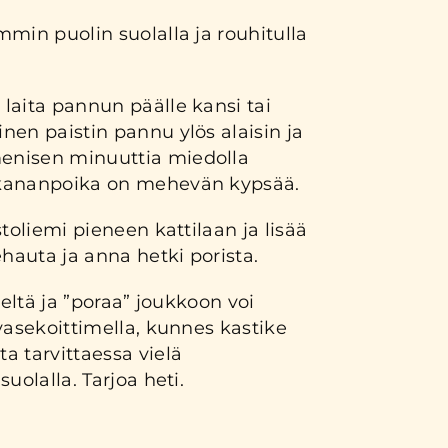
min puolin suolalla ja rouhitulla
laita pannun päälle kansi tai
en paistin pannu ylös alaisin ja
nisen minuuttia miedolla
kananpoika on mehevän kypsää.
toliemi pieneen kattilaan ja lisää
auta ja anna hetki porista.
deltä ja ”poraa” joukkoon voi
vasekoittimella, kunnes kastike
a tarvittaessa vielä
uolalla. Tarjoa heti.