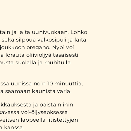
ttäin ja laita uunivuokaan. Lohko
t sekä silppua valkosipuli ja laita
 joukkoon oregano. Nypi voi
a lorauta oliiviöljyä tasaisesti
usta suolalla ja rouhitulla
ssa uunissa noin 10 minuuttia,
aa saamaan kaunista väriä.
akkauksesta ja paista niihin
oavassa voi-öljyseoksessa
eitsen lappeella litistettyjen
n kanssa.