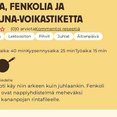
A, FENKOLIA JA
UNA-VOIKASTIKETTA
(0)
0 arviota
Kommentoi reseptiä
n
Laktoositon
Pihvit
Juhlat
Äitienpäivä
aika: 40 min
Kypsennysaika: 25 min
Työaika: 15 min
iedelle
ti käy niin arkeen kuin juhlaankin. Fenkoli
a ovat nappiyhdistelmä meheväksi
 kananpojan rintafileelle.