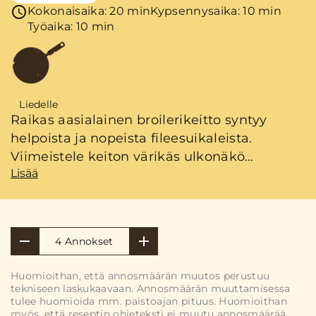
Kokonaisaika: 20 min
Kypsennysaika: 10 min
Työaika: 10 min
Liedelle
Raikas aasialainen broilerikeitto syntyy
helpoista ja nopeista fileesuikaleista.
Viimeistele keiton värikäs ulkonäkö
Lisää
ripottelemalla päälle tuoretta pinaattia.
4 Annokset
Huomioithan, että annosmäärän muutos perustuu
tekniseen laskukaavaan. Annosmäärän muuttamisessa
tulee huomioida mm. paistoajan pituus. Huomioithan
myös, että reseptin ohjeteksti ei muutu annosmäärää