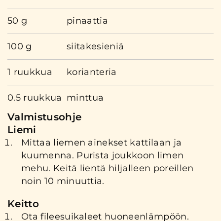
50 g
pinaattia
100 g
siitakesieniä
1 ruukkua
korianteria
0.5 ruukkua
minttua
Valmistusohje
Liemi
Mittaa liemen ainekset kattilaan ja
kuumenna. Purista joukkoon limen
mehu. Keitä lientä hiljalleen poreillen
noin 10 minuuttia.
Keitto
Ota fileesuikaleet huoneenlämpöön.