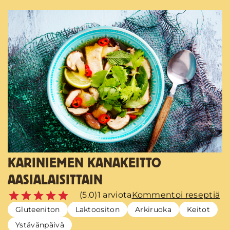
KARINIEMEN KANAKEITTO
AASIALAISITTAIN
(5.0)
1 arviota
Kommentoi reseptiä
Gluteeniton
Laktoositon
Arkiruoka
Keitot
Ystävänpäivä