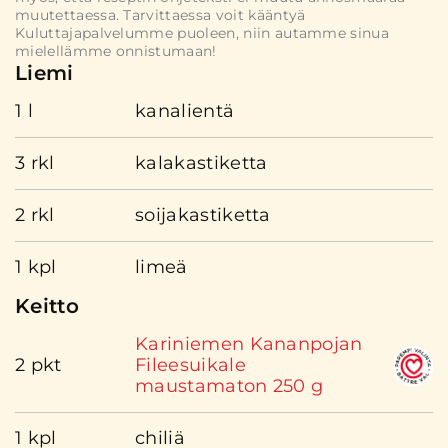
muutettaessa. Tarvittaessa voit kääntyä
Kuluttajapalvelumme puoleen, niin autamme sinua
mielellämme onnistumaan!
Liemi
1 l
kanalientä
3 rkl
kalakastiketta
2 rkl
soijakastiketta
1 kpl
limeä
Keitto
Kariniemen Kananpojan
2 pkt
Fileesuikale
maustamaton 250 g
1 kpl
chiliä