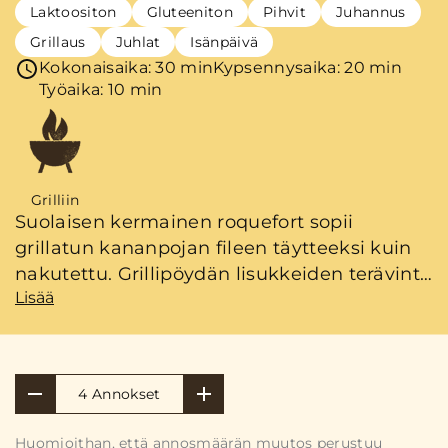
Laktoositon
Gluteeniton
Pihvit
Juhannus
Grillaus
Juhlat
Isänpäivä
Kokonaisaika: 30 min
Kypsennysaika: 20 min
Työaika: 10 min
Grilliin
Suolaisen kermainen roquefort sopii
grillatun kananpojan fileen täytteeksi kuin
nakutettu. Grillipöydän lisukkeiden terävintä
Lisää
kärkeä taas edustaa grillattu varhaiskaali,
joka sopii lisukkeeksi kaikelle grillissä
kypsyvälle.
4 Annokset
Huomioithan, että annosmäärän muutos perustuu