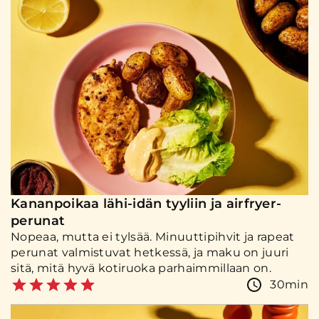
Kananpoikaa lähi-idän tyyliin ja airfryer-
perunat
Nopeaa, mutta ei tylsää. Minuuttipihvit ja rapeat
perunat valmistuvat hetkessä, ja maku on juuri
sitä, mitä hyvä kotiruoka parhaimmillaan on.
30min