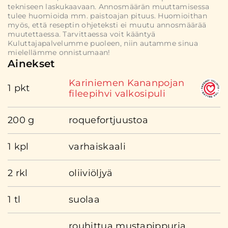
tekniseen laskukaavaan. Annosmäärän muuttamisessa
tulee huomioida mm. paistoajan pituus. Huomioithan
myös, että reseptin ohjeteksti ei muutu annosmäärää
muutettaessa. Tarvittaessa voit kääntyä
Kuluttajapalvelumme puoleen, niin autamme sinua
mielellämme onnistumaan!
Ainekset
Kariniemen Kananpojan
1 pkt
fileepihvi valkosipuli
200 g
roquefortjuustoa
1 kpl
varhaiskaali
2 rkl
oliiviöljyä
1 tl
suolaa
rouhittua mustapippuria