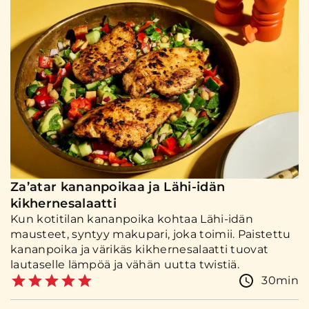
Za’atar kananpoikaa ja Lähi-idän
kikhernesalaatti
Kun kotitilan kananpoika kohtaa Lähi-idän
mausteet, syntyy makupari, joka toimii. Paistettu
kananpoika ja värikäs kikhernesalaatti tuovat
lautaselle lämpöä ja vähän uutta twistiä.
30min