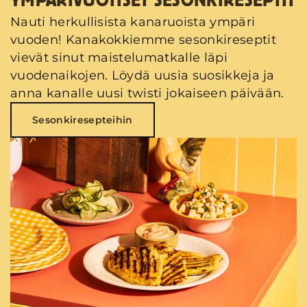
YMPÄRIVUOTISET SESONKIRESEPTIT
Nauti herkullisista kanaruoista ympäri
vuoden! Kanakokkiemme sesonkireseptit
vievät sinut maistelumatkalle läpi
vuodenaikojen. Löydä uusia suosikkeja ja
anna kanalle uusi twisti jokaiseen päivään.
Sesonkiresepteihin