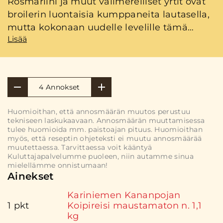
Rosmariini ja muut välimerelliset yrtit ovat
broilerin luontaisia kumppaneita lautasella,
mutta kokonaan uudelle levelille tämä
Lisää
ruoka nousee pikanttien sardellifileiden
ansiosta. Tämä resepti on kirjasta Kana -
kaikki kananpojasta.
4 Annokset
Huomioithan, että annosmäärän muutos perustuu
tekniseen laskukaavaan. Annosmäärän muuttamisessa
tulee huomioida mm. paistoajan pituus. Huomioithan
myös, että reseptin ohjeteksti ei muutu annosmäärää
muutettaessa. Tarvittaessa voit kääntyä
Kuluttajapalvelumme puoleen, niin autamme sinua
mielellämme onnistumaan!
Ainekset
Kariniemen Kananpojan
1 pkt
Koipireisi maustamaton n. 1,1
kg