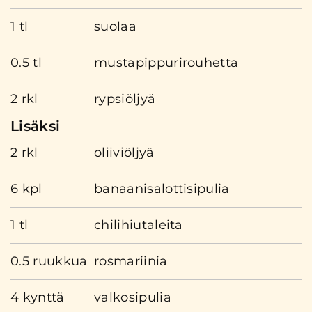
1 tl
suolaa
0.5 tl
mustapippurirouhetta
2 rkl
rypsiöljyä
Lisäksi
2 rkl
oliiviöljyä
6 kpl
banaanisalottisipulia
1 tl
chilihiutaleita
0.5 ruukkua
rosmariinia
4 kynttä
valkosipulia