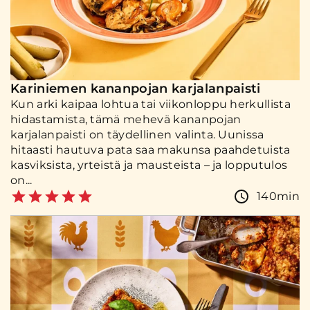
Kariniemen kananpojan karjalanpaisti
Kun arki kaipaa lohtua tai viikonloppu herkullista
hidastamista, tämä mehevä kananpojan
karjalanpaisti on täydellinen valinta. Uunissa
hitaasti hautuva pata saa makunsa paahdetuista
kasviksista, yrteistä ja mausteista – ja lopputulos
on...
140min