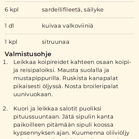
6 kpl
sardellifileetä, säilyke
1 dl
kuivaa valkoviiniä
1 kpl
sitruunaa
Valmistusohje
Leikkaa koipireidet kahteen osaan koipi-
ja reisipaloiksi. Mausta suolalla ja
mustapippurilla. Ruskista kanapalat
pikaisesti öljyssä. Nosta broileripalat
uunivuokaan.
Kuori ja leikkaa salotit puoliksi
pituussuuntaan. Jätä sipulin kanta
paikoilleen pitämään sipuli koossa
kypsennyksen ajan. Kuumenna oliiviöljy