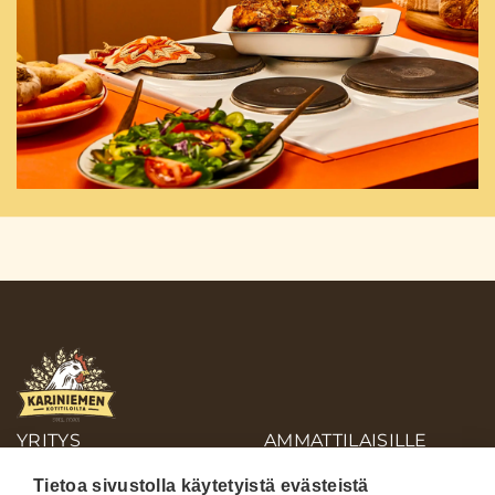
YRITYS
AMMATTILAISILLE
OIVA-RAPORTIT
Tietoa sivustolla käytetyistä evästeistä
AINEISTOPANKKI