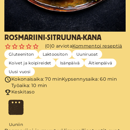
ROSMARIINI-SITRUUNA-KANA
(0)
0 arviota
Kommentoi reseptiä
Gluteeniton
Laktoositon
Uuniruoat
Koivet ja koipireidet
Isänpäivä
Äitienpäivä
Uusi vuosi
Kokonaisaika: 70 min
Kypsennysaika: 60 min
Työaika: 10 min
Keskitaso
Uuniin