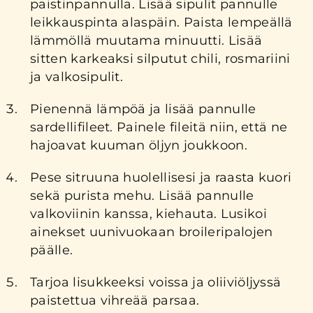
paistinpannulla. Lisää sipulit pannulle
leikkauspinta alaspäin. Paista lempeällä
lämmöllä muutama minuutti. Lisää
sitten karkeaksi silputut chili, rosmariini
ja valkosipulit.
Pienennä lämpöä ja lisää pannulle
sardellifileet. Painele fileitä niin, että ne
hajoavat kuuman öljyn joukkoon.
Pese sitruuna huolellisesi ja raasta kuori
sekä purista mehu. Lisää pannulle
valkoviinin kanssa, kiehauta. Lusikoi
ainekset uunivuokaan broileripalojen
päälle.
Tarjoa lisukkeeksi voissa ja oliiviöljyssä
paistettua vihreää parsaa.