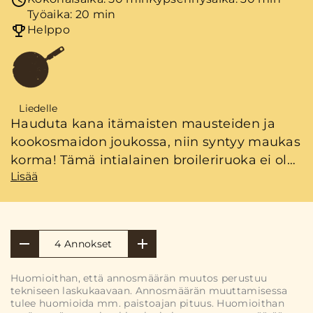
Työaika: 20 min
Helppo
Liedelle
Hauduta kana itämaisten mausteiden ja
kookosmaidon joukossa, niin syntyy maukas
korma! Tämä intialainen broileriruoka ei ole
Lisää
kovin tulinen, joten se sopii hyvin myös
suomalaiseen makuun.
4 Annokset
Huomioithan, että annosmäärän muutos perustuu
tekniseen laskukaavaan. Annosmäärän muuttamisessa
tulee huomioida mm. paistoajan pituus. Huomioithan