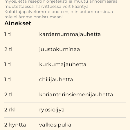
myös, että reseptin ohjeteksti ei muutu annosmäärää
muutettaessa. Tarvittaessa voit kääntyä
Kuluttajapalvelumme puoleen, niin autamme sinua
mielellämme onnistumaan!
Ainekset
1 tl
kardemummajauhetta
2 tl
juustokuminaa
1 tl
kurkumajauhetta
1 tl
chilijauhetta
2 tl
korianterinsiemenijauhetta
2 rkl
rypsiöljyä
2 kynttä
valkosipulia