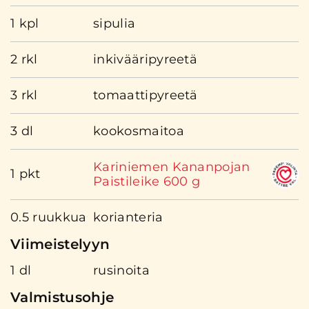
1 kpl
sipulia
2 rkl
inkivääripyreetä
3 rkl
tomaattipyreetä
3 dl
kookosmaitoa
Kariniemen Kananpojan
1 pkt
Paistileike 600 g
0.5 ruukkua
korianteria
Viimeistelyyn
1 dl
rusinoita
Valmistusohje