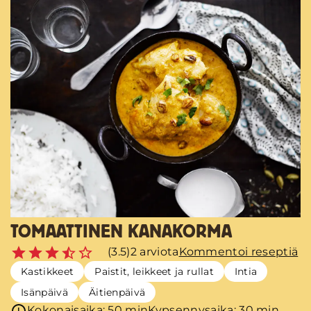
TOMAATTINEN KANAKORMA
(3.5)
2 arviota
Kommentoi reseptiä
Kastikkeet
Paistit, leikkeet ja rullat
Intia
Isänpäivä
Äitienpäivä
Kokonaisaika: 50 min
Kypsennysaika: 30 min