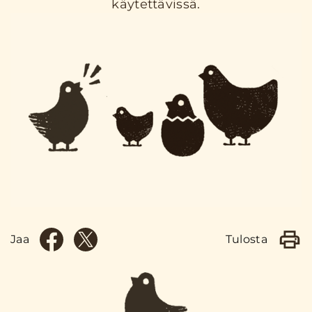
käytettävissä.
Jaa
Tulosta