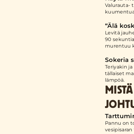
Valurauta- 
kuumentua k
“Älä kosk
Levitä jauh
90 sekuntia
murentuu ka
Sokeria s
Teriyakin j
tällaiset m
lämpöä.
MIST
JOHT
Tarttum
Pannu on to
vesipisaran