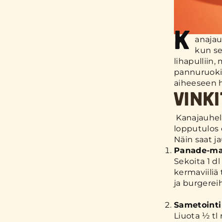
K
anajau
kun se
lihapulliin,
pannuruokii
aiheeseen 
VINK
Kanajauheli
lopputulos 
Näin saat j
Panade-ma
Sekoita 1 dl
kermaviiliä 
ja burgere
Sametointi
Liuota ½ tl