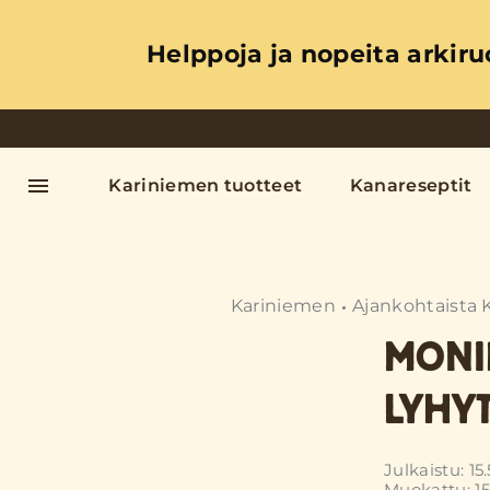
Helppoja ja nopeita arkiru
Kariniemen tuotteet
Kanareseptit
Kariniemen
Ajankohtaista 
MONI
LYHY
Julkaistu: 15
Muokattu: 15