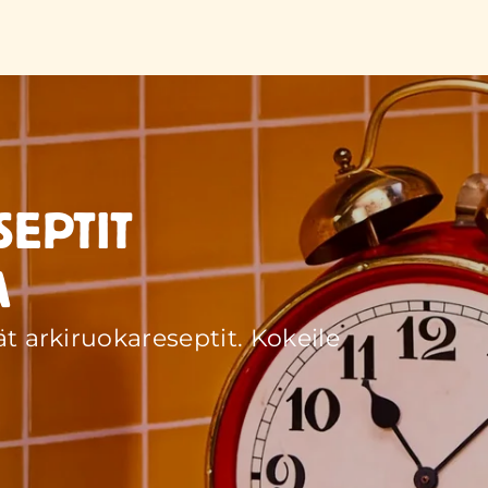
EPTIT
A
arkiruokareseptit. Kokeile