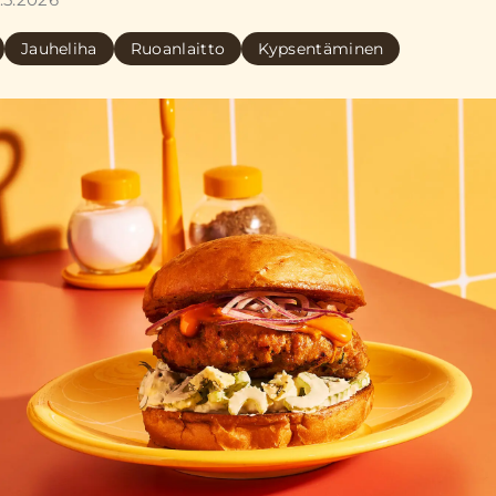
Jauheliha
Ruoanlaitto
Kypsentäminen