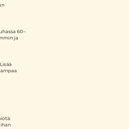
un
auhassa 60–
ommin ja
Lisää
alampaa
iötä:
lihan