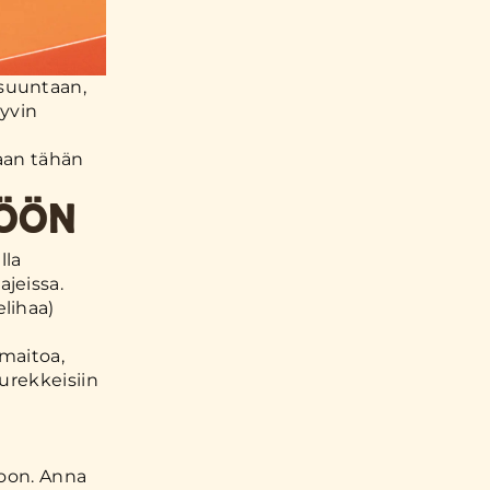
 suuntaan,
yvin
taan tähän
TÖÖN
lla
jeissa.
lihaa)
 maitoa,
murekkeisiin
koon. Anna