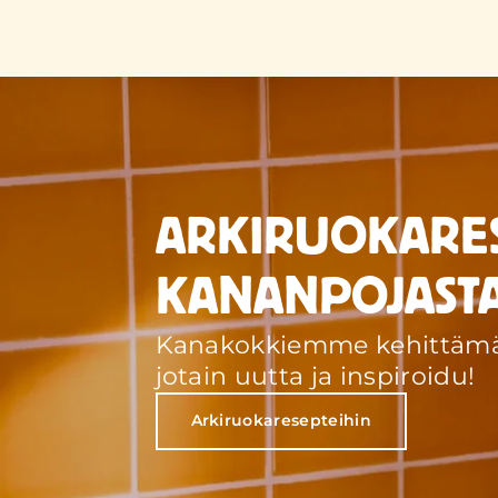
ARKIRUOKARES
KANANPOJAST
Kanakokkiemme kehittämät 
jotain uutta ja inspiroidu!
Arkiruokaresepteihin