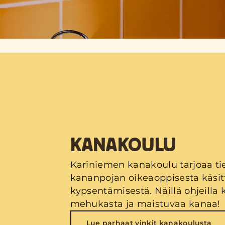
KANAKOULU
Kariniemen kanakoulu tarjoaa ti
kananpojan oikeaoppisesta käsitt
kypsentämisestä. Näillä ohjeilla
mehukasta ja maistuvaa kanaa!
Lue parhaat vinkit kanakoulusta