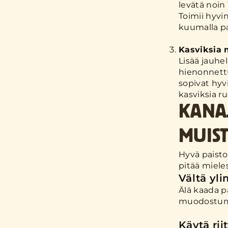
levätä noin
Toimii hyvin
kuumalla pa
Kasviksia
Lisää jauhe
hienonnettu
sopivat hyv
kasviksia r
KANA
MUIST
Hyvä paisto
pitää miele
Vältä yli
Älä kaada p
muodostumis
Käytä ri