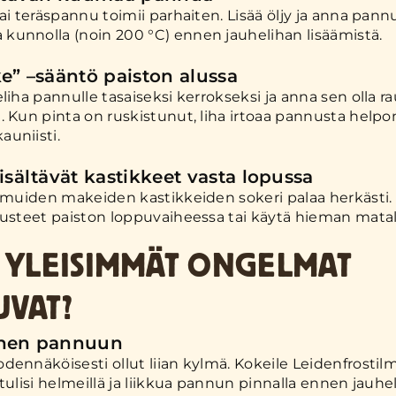
tai teräspannu toimii parhaiten. Lisää öljy ja anna pann
unnolla (noin 200 °C) ennen jauhelihan lisäämistä.
e” –sääntö paiston alussa
eliha pannulle tasaiseksi kerrokseksi ja anna sen olla r
. Kun pinta on ruskistunut, liha irtoaa pannusta help
uniisti.
isältävät kastikkeet vasta lopussa
a muiden makeiden kastikkeiden sokeri palaa herkästi. 
austeet paiston loppuvaiheessa tai käytä hieman mat
Ä YLEISIMMÄT ONGELMAT
UVAT?
inen pannuun
dennäköisesti ollut liian kylmä. Kokeile Leidenfrostilm
 tulisi helmeillä ja liikkua pannun pinnalla ennen jauhe