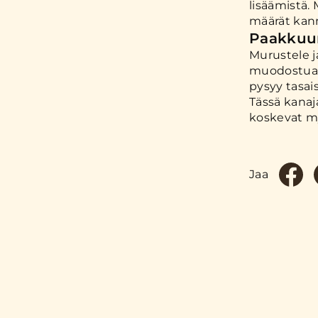
lisäämistä.
määrät kann
Paakkuu
Murustele j
muodostua j
pysyy tasa
Tässä kanaj
koskevat m
Jaa