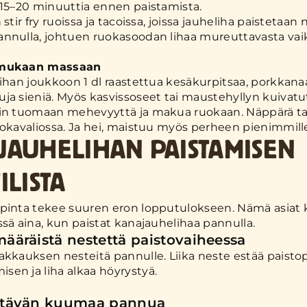
 15–20 minuuttia ennen paistamista.
 stir fry ruoissa ja tacoissa, joissa jauheliha paistetaan
nnulla, johtuen ruokasoodan lihaa mureuttavasta vai
 mukaan massaan
lihan joukkoon 1 dl raastettua kesäkurpitsaa, porkkanaa
ja sieniä. Myös kasvissoseet tai maustehyllyn kuivatu
in tuomaan mehevyyttä ja makua ruokaan. Näppärä tap
uokavaliossa. Ja hei, maistuu myös perheen pienimmill
JAUHELIHAN PAISTAMISEN
ILISTA
pinta tekee suuren eron lopputulokseen. Nämä asiat
ssä aina, kun paistat kanajauhelihaa pannulla.
määräistä nestettä paistovaiheessa
akkauksen nesteitä pannulle. Liika neste estää paist
en ja liha alkaa höyrystyä.
ittävän kuumaa pannua