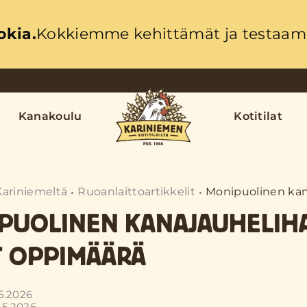
okia.
Kokkiemme kehittämät ja testaama
Kanakoulu
Kotitilat
Kariniemeltä
Ruoanlaittoartikkelit
Monipuolinen kan
PUOLINEN KANAJAUHELIHA
T OPPIMÄÄRÄ
.5.2026
.5.2026