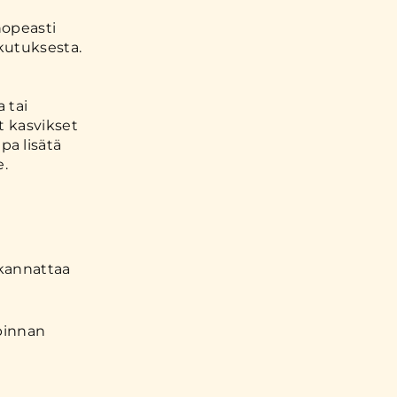
 nopeasti
kutuksesta.
 tai
t kasvikset
a lisätä
e.
 kannattaa
opinnan