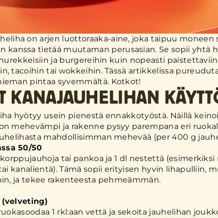
heliha on arjen luottoraaka-aine, joka taipuu moneen
n kanssa tietää muutaman perusasian. Se sopii yhtä h
 murekkeisiin ja burgereihin kuin nopeasti paistettaviin
n, tacoihin tai wokkeihin. Tässä artikkelissa pureudu
hieman pintaa syvemmältä. Kotkot!
IT KANAJAUHELIHAN KÄYT
ha hyötyy usein pienestä ennakkotyöstä. Näillä keinoi
on mehevämpi ja rakenne pysyy parempana eri ruokala
auhelihasta mahdollisimman mehevää (per 400 g jauhe
ssa 50/50
 korppujauhoja tai pankoa ja 1 dl nestettä (esimerkiksi
tai kanalientä). Tämä sopii erityisen hyvin lihapulliin, 
ihin, ja tekee rakenteesta pehmeämmän.
 (velveting)
 ruokasoodaa 1 rkl:aan vettä ja sekoita jauhelihan jouk