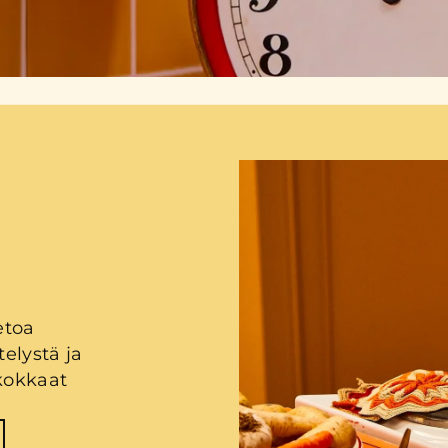
etoa
elystä ja
 kokkaat