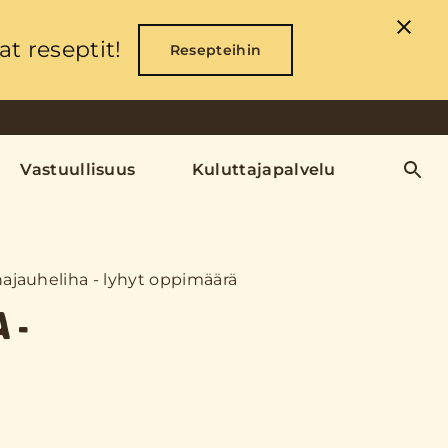
t reseptit!
Resepteihin
Vastuullisuus
Kuluttajapalvelu
ajauheliha - lyhyt oppimäärä
 -