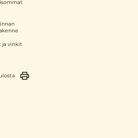
– isommat
pinnan
 rakenne
ja vinkit
ulosta