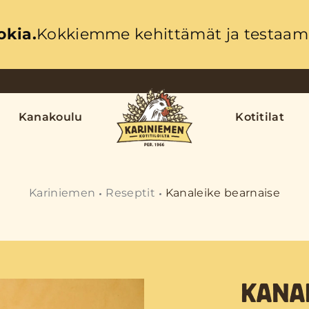
okia.
Kokkiemme kehittämät ja testaama
Kanakoulu
Kotitilat
Kariniemen
Reseptit
Kanaleike bearnaise
KANA