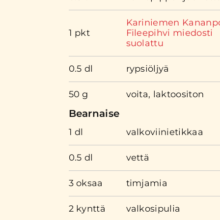
Kariniemen Kananp
1 pkt
Fileepihvi miedosti
suolattu
0.5 dl
rypsiöljyä
50 g
voita, laktoositon
Bearnaise
1 dl
valkoviinietikkaa
0.5 dl
vettä
3 oksaa
timjamia
2 kynttä
valkosipulia