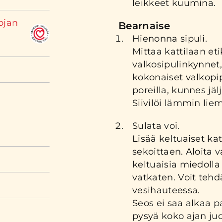
leikkeet kuumina.
ojan
Bearnaise
Hienonna sipuli.
Mittaa kattilaan eti
valkosipulinkynnet,
kokonaiset valkopip
poreilla, kunnes jälj
Siivilöi lämmin liem
Sulata voi.
Lisää keltuaiset kat
sekoittaen. Aloita
keltuaisia miedolla
vatkaten. Voit teh
vesihauteessa.
Seos ei saa alkaa 
pysyä koko ajan ju