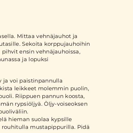
sella. Mittaa vehnäjauhot ja
utasille. Sekoita korppujauhoihin
 pihvit ensin vehnäjauhoissa,
munassa ja lopuksi
 ja voi paistinpannulla
skista leikkeet molemmin puolin,
puoli. Riippuen pannun koosta,
män rypsiöljyä. Öljy-voiseoksen
puoliväliin.
elä hieman suolaa kypsille
a rouhitulla mustapippurilla. Pidä