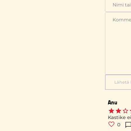
Lähetä
Anu
Kastike e
0