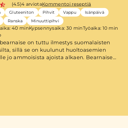
(4.5)
4 arviota
Kommentoi reseptiä
n
Gluteeniton
Pihvit
Vappu
Isänpäivä
Ranska
Minuuttipihvi
aika: 40 min
Kypsennysaika: 30 min
Työaika: 10 min
o
bearnaise on tuttu ilmestys suomalaisten
silta, sillä se on kuulunut huoltoasemien
ille jo ammoisista ajoista alkaen. Bearnaise
n kastikkeen maineessa, mutta on loppujen
ka helppo tehdä, kunhan vain keskittyy
aa yhteen asiaan kolmen asian sijaan.