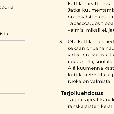
kattila tarvittaessa 
ppuria
Jatka kuumentamis
on selvästi paksuun
Tabascoa. Jos tippa
valmis, mikäli ei, 
ista
Ota kattila pois lie
sekaan ohuena nau
vatkaten. Mausta k
rakuunalla, suolall
Älä kuumenna kasti
kattila kelmulla j
ruoka on valmista.
Tarjoiluehdotus
Tarjoa rapeat kanal
ranskalaisten kera!