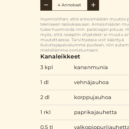
4 Annokset
Huomioithan, että annosmäärän muutos 
tekniseen laskukaavaan. Annosmäärän mu
tulee huomioida mm. paistoajan pituus. 
myös, että reseptin ohjeteksti ei muutu 
muutettaessa. Tarvittaessa voit kääntyä
Kuluttajapalvelumme puoleen, niin auta
mielellämme onnistumaan!
Kanaleikkeet
3 kpl
kananmunia
1 dl
vehnäjauhoa
2 dl
korppujauhoa
1 rkl
paprikajauhetta
0.5 tl
valkopippurijauhett