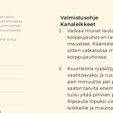
perustuu
Valmistusohje
uttamisessa
Kanaleikkeet
Huomioithan
annosmäärää
Vatkaa munat lauta
korppujauhot eri la
mme sinua
mausteet. Kääntele
sitten vatkatussa 
korppujauhoissa.
Kuumenna rypsiöljy
vaahtoavaksi ja ru
pari minuuttia per 
saatat tarvita enem
tulisi yltää pihvien 
Ripsauta lopuksi vi
leikkeille ja maust
a