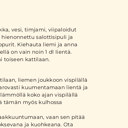
kka, vesi, timjami, viipaloidut
 hienonnettu salottisipuli ja
purit. Kiehauta liemi ja anna
ellä on vain noin 1 dl lientä.
i toiseen kattilaan.
tilaan, liemen joukkoon vispilällä
 varovasti kuumentamaan lientä ja
 lämmöllä koko ajan vispilällä
dä tämän myös kulhossa
paakkuuntumaan, vaan sen pitää
oksevana ja kuohkeana. Ota