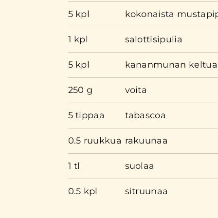
5 kpl
kokonaista mustapi
1 kpl
salottisipulia
5 kpl
kananmunan keltua
250 g
voita
5 tippaa
tabascoa
0.5 ruukkua
rakuunaa
1 tl
suolaa
0.5 kpl
sitruunaa