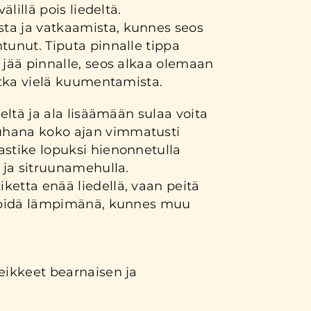
välillä pois liedeltä.
ta ja vatkaamista, kunnes seos
tunut. Tiputa pinnalle tippa
 jää pinnalle, seos alkaa olemaan
jatka vielä kuumentamista.
deltä ja ala lisäämään sulaa voita
hana koko ajan vimmatusti
astike lopuksi hienonnetulla
a ja sitruunamehulla.
ketta enää liedellä, vaan peitä
a pidä lämpimänä, kunnes muu
eikkeet bearnaisen ja