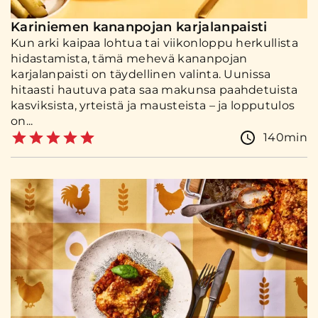
Kariniemen kananpojan karjalanpaisti
Kun arki kaipaa lohtua tai viikonloppu herkullista
hidastamista, tämä mehevä kananpojan
karjalanpaisti on täydellinen valinta. Uunissa
hitaasti hautuva pata saa makunsa paahdetuista
kasviksista, yrteistä ja mausteista – ja lopputulos
on...
140min