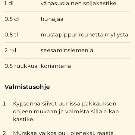
1 dl
vähäsuolainen soijakastike
0.5 dl
hunajaa
0.5 tl
mustapippurirouhetta myllystä
2 rkl
seesaminsiemeniä
0.5 ruukkua
korianteria
Valmistusohje
Kypsennä siivet uunissa pakkauksen
ohjeen mukaan ja valmista sillä aikaa
kastike.
Murskaa valkosipuli pieneksi, raasta