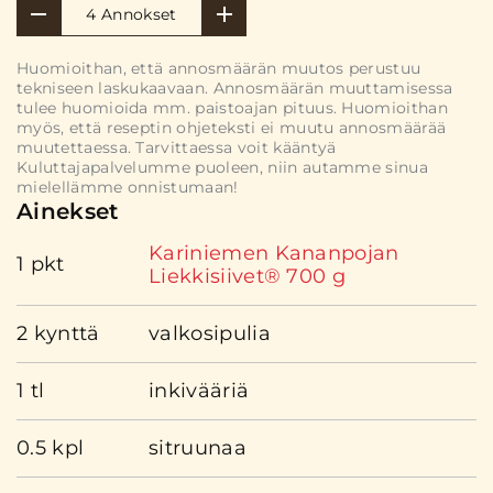
4 Annokset
Huomioithan, että annosmäärän muutos perustuu
tekniseen laskukaavaan. Annosmäärän muuttamisessa
tulee huomioida mm. paistoajan pituus. Huomioithan
myös, että reseptin ohjeteksti ei muutu annosmäärää
muutettaessa. Tarvittaessa voit kääntyä
Kuluttajapalvelumme puoleen, niin autamme sinua
mielellämme onnistumaan!
Ainekset
Kariniemen Kananpojan
1 pkt
Liekkisiivet® 700 g
2 kynttä
valkosipulia
1 tl
inkivääriä
0.5 kpl
sitruunaa