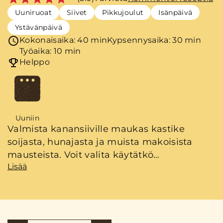
Uuniruoat
Siivet
Pikkujoulut
Isänpäivä
Ystävänpäivä
Kokonaisaika: 40 min
Kypsennysaika: 30 min
Työaika: 10 min
Helppo
Uuniin
Valmista kanansiiville maukas kastike
soijasta, hunajasta ja muista makoisista
mausteista. Voit valita käytätkö
Lisää
maustamattomia siipiä vai esimerkiksi
Hunajasiipiä, joissa on jo valmiiksi mukana
sopivaa aromia. Tällä reseptillä tahmeat
broilerinsiivet syntyvät lähes itsekseen!