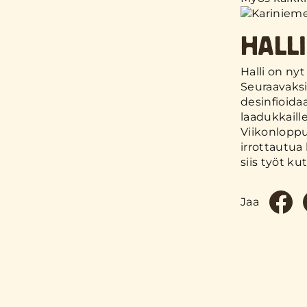
HALL
Halli on nyt
Seuraavaksi
desinfioida
laadukkaille 
Viikonloppu
irrottautua 
siis työt ku
Jaa