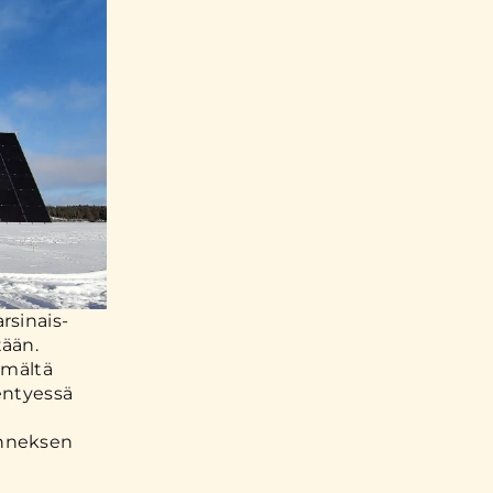
rsinais-
tään.
emältä
dentyessä
anneksen