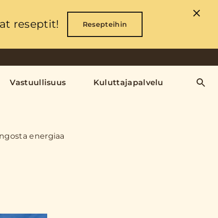
t reseptit!
Resepteihin
Vastuullisuus
Kuluttajapalvelu
ingosta energiaa