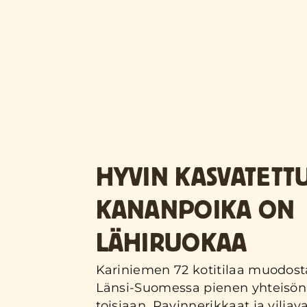
HYVIN KASVATETT
KANANPOIKA ON
LÄHIRUOKAA
Kariniemen 72 kotitilaa muodost
Länsi-Suomessa pienen yhteisön 
toisiaan. Ravinnerikkaat ja viljava