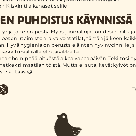
IEN PUHDISTUS KÄYNNISSÄ
 tyhjä ja se on pesty. Myös juomalinjat on desinfioitu j
 pesen irtaimiston ja valvontatilat, tämän jälkeen kaik
an. Hyvä hygienia on perusta eläinten hyvinvoinnille ja
sekä turvallisille elintarvikkeille.
na ehdin pitää pitkästä aikaa vapaapäivän. Teki tosi h
hetkeksi maatilan töistä. Mutta ei auta, kevätkylvöt on 
tsuvat taas 😊
T