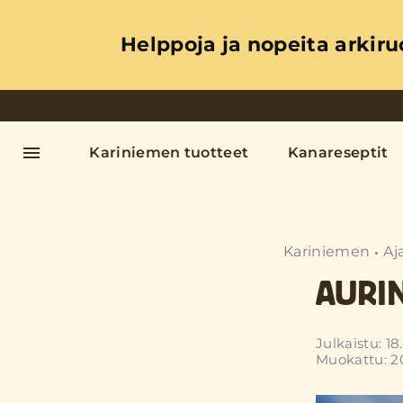
Helppoja ja nopeita arkiru
Kariniemen tuotteet
Kanareseptit
Kariniemen
Aj
AURI
Julkaistu: 18
Muokattu: 2