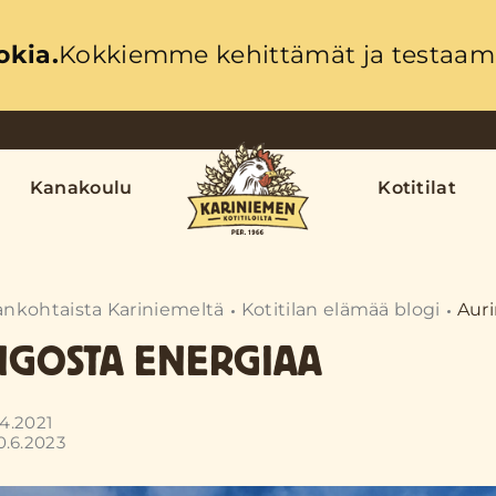
okia.
Kokkiemme kehittämät ja testaama
Kanakoulu
Kotitilat
ankohtaista Kariniemeltä
Kotitilan elämää blogi
Aur
NGOSTA ENERGIAA
.4.2021
0.6.2023