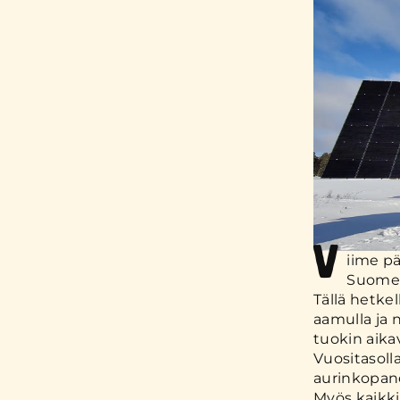
V
iime pä
Suomess
Tällä hetke
aamulla ja n
tuokin aikav
Vuositasol
aurinkopane
Myös kaikki