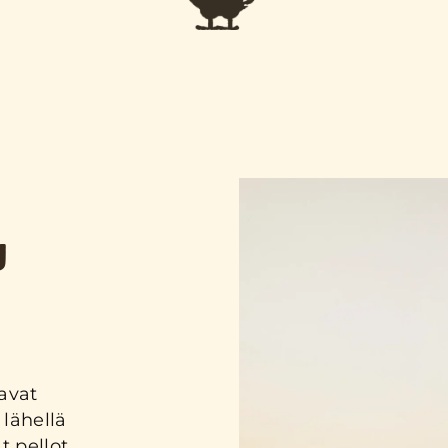
U
avat
lähellä
t pellot,