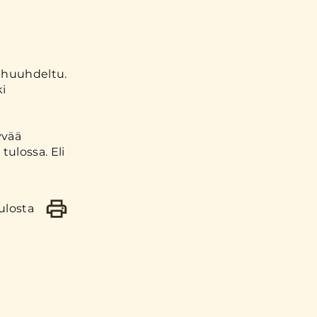
a huuhdeltu.
ki
yvää
tulossa. Eli
ulosta