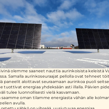
ivinä olemme saaneet nauttia aurinkoisista keleistä Va
a. Samalla aurinkoseuraajat pellolla ovat tehneet töi
llä paneelit aloittavat seuraamaan aurinkoa puoli seits
e tuottivat energiaa yhdeksään asti illalla. Päivien pi
äli tulee luonnollisesti vielä kasvamaan.
la saamme oman tilamme energiasta vähän alle kolm
elien avulla.
 ostettu sähkö on vihreää, uusiutuvaa energiaa.