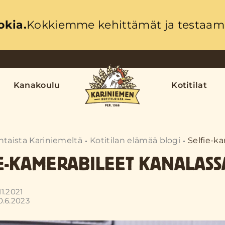
okia.
Kokkiemme kehittämät ja testaama
Kanakoulu
Kotitilat
htaista Kariniemeltä
Kotitilan elämää blogi
Selfie-k
E-KAMERABILEET KANALASS
11.2021
0.6.2023