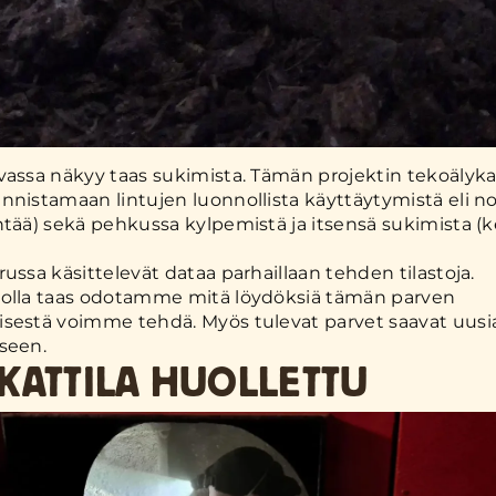
vassa näkyy taas sukimista. Tämän projektin tekoälyk
nnistamaan lintujen luonnollista käyttäytymistä eli n
ntää) sekä pehkussa kylpemistä ja itsensä sukimista (
russa käsittelevät dataa parhaillaan tehden tilastoja.
nolla taas odotamme mitä löydöksiä tämän parven
sestä voimme tehdä. Myös tulevat parvet saavat uusia
seen.
KATTILA HUOLLETTU