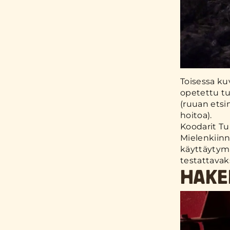
Toisessa ku
opetettu tu
(ruuan etsi
hoitoa).
Koodarit Tu
Mielenkiin
käyttäytymi
testattavak
HAKE