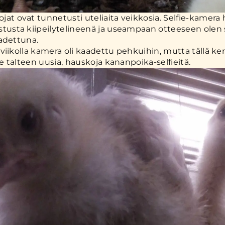
jat ovat tunnetusti uteliaita veikkosia. Selfie-kamera 
stusta kiipeilytelineenä ja useampaan otteeseen olen
adettuna.
viikolla kamera oli kaadettu pehkuihin, mutta tällä kert
 talteen uusia, hauskoja kananpoika-selfieitä.