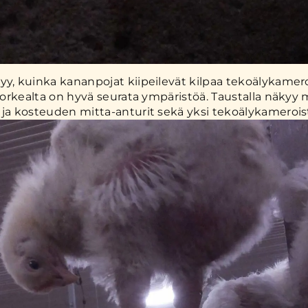
yy, kuinka kananpojat kiipeilevät kilpaa tekoälykame
. Korkealta on hyvä seurata ympäristöä. Taustalla näkyy
 ja kosteuden mitta-anturit sekä yksi tekoälykamero