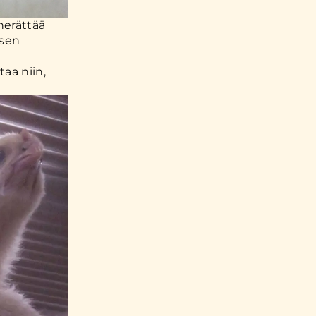
herättää
 sen
aa niin,