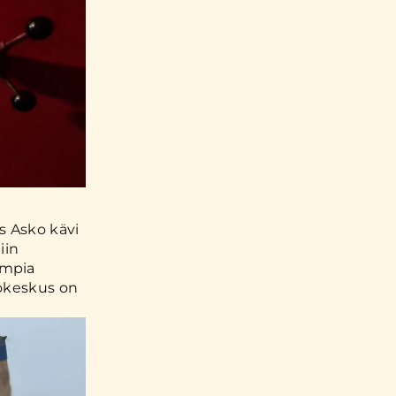
s Asko kävi
iin
empia
pökeskus on