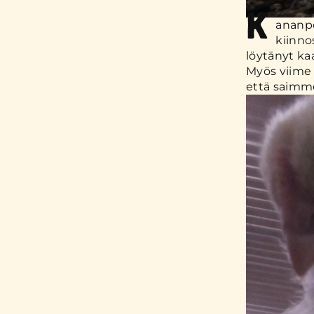
K
ananpo
kiinno
löytänyt ka
Myös viime 
että saimme