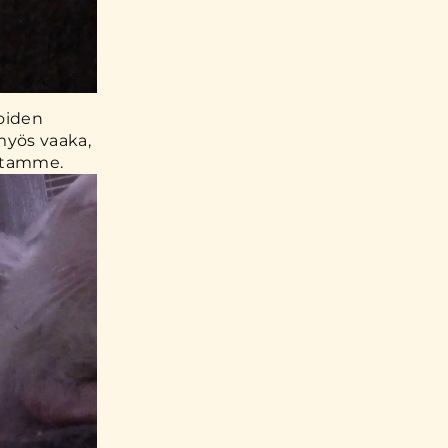
roiden
 myös vaaka,
istamme.