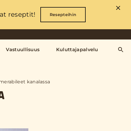
t reseptit!
Resepteihin
Vastuullisuus
Kuluttajapalvelu
amerabileet kanalassa
A