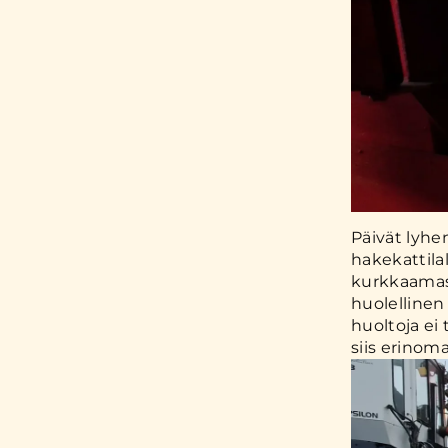
Päivät lyhe
hakekattila
kurkkaamass
huolelline
huoltoja ei
siis erinom