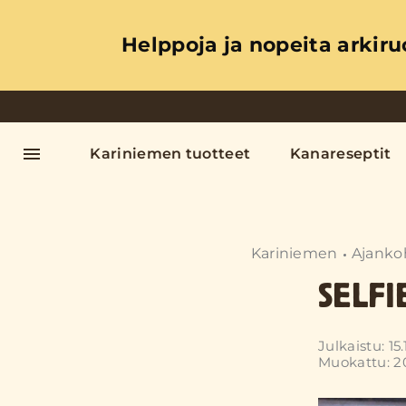
Helppoja ja nopeita arkiru
Kariniemen tuotteet
Kanareseptit
Kariniemen
Ajanko
SELFI
Julkaistu: 15.
Muokattu: 2