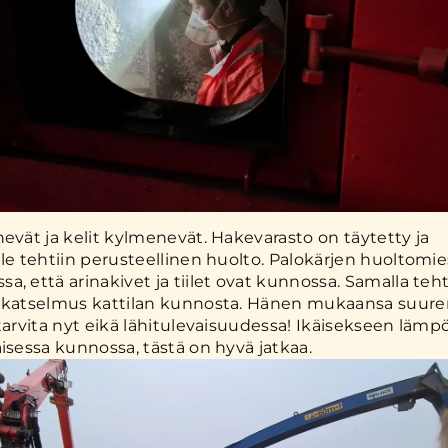
nevät ja kelit kylmenevät. Hakevarasto on täytetty ja
lle tehtiin perusteellinen huolto. Palokärjen huoltomie
a, että arinakivet ja tiilet ovat kunnossa. Samalla teht
n katselmus kattilan kunnosta. Hänen mukaansa suur
 tarvita nyt eikä lähitulevaisuudessa! Ikäisekseen läm
aisessa kunnossa, tästä on hyvä jatkaa.