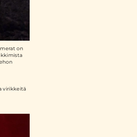
amerat on
okkimista
kehon
 virikkeitä