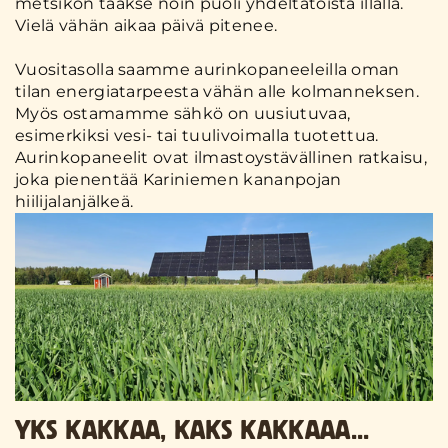
metsikön taakse noin puoli yhdeltätoista illalla.
Vielä vähän aikaa päivä pitenee.
Vuositasolla saamme aurinkopaneeleilla oman
tilan energiatarpeesta vähän alle kolmanneksen.
Myös ostamamme sähkö on uusiutuvaa,
esimerkiksi vesi- tai tuulivoimalla tuotettua.
Aurinkopaneelit ovat ilmastoystävällinen ratkaisu,
joka pienentää Kariniemen kananpojan
hiilijalanjälkeä.
YKS KAKKAA, KAKS KAKKAAA...