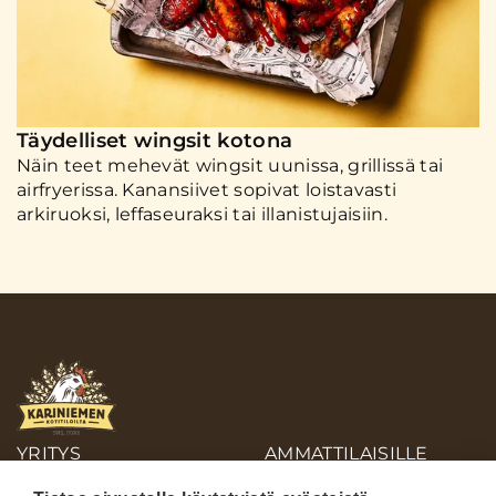
Täydelliset wingsit kotona
Näin teet mehevät wingsit uunissa, grillissä tai
airfryerissa. Kanansiivet sopivat loistavasti
arkiruoksi, leffaseuraksi tai illanistujaisiin.
YRITYS
AMMATTILAISILLE
OIVA-RAPORTIT