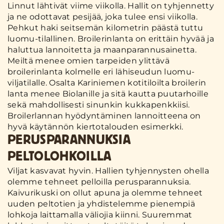
Linnut lähtivät viime viikolla. Hallit on tyhjennetty
ja ne odottavat pesijää, joka tulee ensi viikolla.
Pehkut haki seitsemän kilometrin päästä tuttu
luomu-tilallinen. Broilerinlanta on erittäin hyvää ja
haluttua lannoitetta ja maanparannusainetta.
Meiltä menee omien tarpeiden ylittävä
broilerinlanta kolmelle eri lähiseudun luomu-
viljatilalle. Osalta Kariniemen kotitiloilta broilerin
lanta menee Biolanille ja sitä kautta puutarhoille
sekä mahdollisesti sinunkin kukkapenkkiisi.
Broilerlannan hyödyntäminen lannoitteena on
hyvä käytännön kiertotalouden esimerkki.
PERUSPARANNUKSIA
PELTOLOHKOILLA
Viljat kasvavat hyvin. Hallien tyhjennysten ohella
olemme tehneet pelloilla perusparannuksia.
Kaivurikuski on ollut apuna ja olemme tehneet
uuden peltotien ja yhdistelemme pienempiä
lohkoja laittamalla väliojia kiinni. Suuremmat