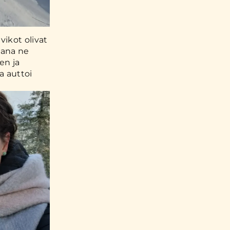
vikot olivat
kana ne
en ja
a auttoi