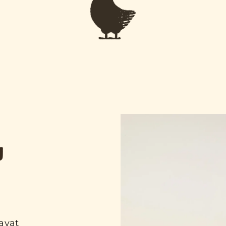
U
avat