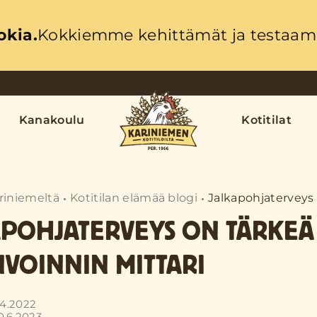
okia.
Kokkiemme kehittämät ja testaama
Kanakoulu
Kotitilat
riniemeltä
Kotitilan elämää blogi
Jalkapohjaterveys 
APOHJATERVEYS ON TÄRKEÄ
VOINNIN MITTARI
.4.2022
0.6.2023