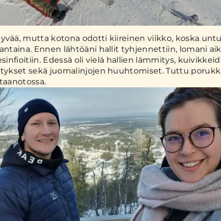
yvää, mutta kotona odotti kiireinen viikko, koska untu
jantaina. Ennen lähtöäni hallit tyhjennettiin, lomani ai
esinfioitiin. Edessä oli vielä hallien lämmitys, kuivikkeid
itykset sekä juomalinjojen huuhtomiset. Tuttu porukk
staanotossa.