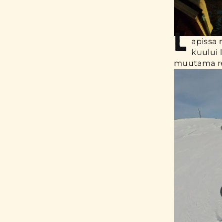
L
apissa 
kuului 
muutama re