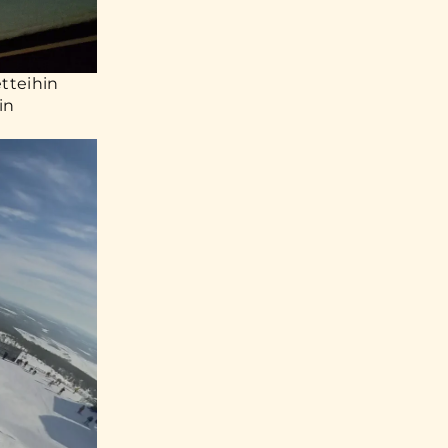
etteihin
in