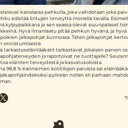
stelevat kanalassa pehkulla, joka vaihdetaan joka parve
ku edistää lintujen terveyttä monella tavalla. Esime
nä kylpypaikkana ja sen seassa olevat puunpalaset toi
rikkeinä. Hyvä ilmanlaatu pitää pehkun hyvänä, ja hyv
poikien jalkapohjat kunnossa. Täten jalkapohjat kerto
n onnistumisesta.
tä tarkastuseläinlääkärit tarkastavat jokaisen parven os
lkapohjaterveyden ja raportoivat ne tuottajalle? Seuran
oa eläinten terveydestä ja kasvatusoloista.
a 98,8 % Kariniemen kotitilojen parvista sai eläinlääkä
jalkapohjaindeksiksi pyöreän nollan eli parhaan mahdo
eman.
T