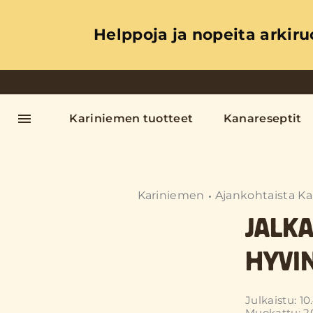
Helppoja ja nopeita arkiru
Kariniemen tuotteet
Kanareseptit
Kariniemen
Ajankohtaista Ka
JALK
HYVIN
Julkaistu: 10
Muokattu: 2