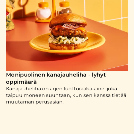
Monipuolinen kanajauheliha - lyhyt
oppimäärä
Kanajauheliha on arjen luottoraaka-aine, joka
taipuu moneen suuntaan, kun sen kanssa tietää
muutaman perusasian.