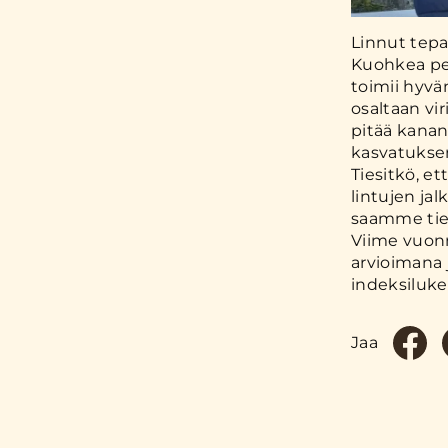
Linnut tepa
Kuohkea peh
toimii hyvä
osaltaan vi
pitää kanan
kasvatukse
Tiesitkö, et
lintujen ja
saamme tiet
Viime vuonn
arvioimana 
indeksiluk
Jaa