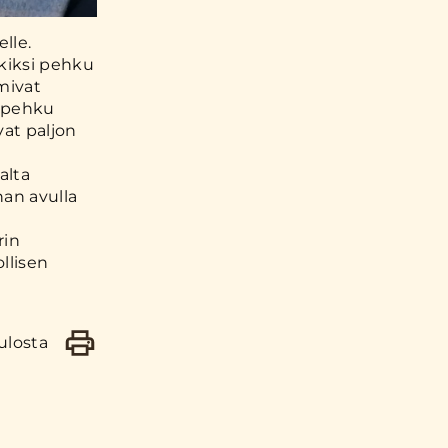
lle.
rkiksi pehku
mivat
ä pehku
vat paljon
alta
nan avulla
rin
llisen
ulosta