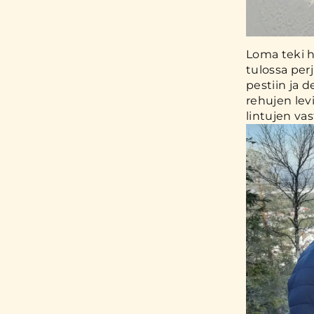
Loma teki h
tulossa per
pestiin ja d
rehujen lev
lintujen va