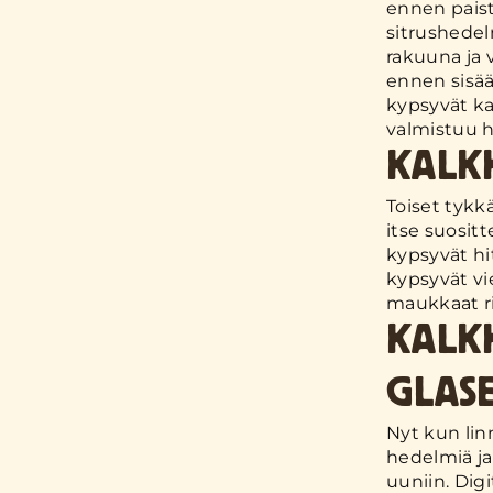
ennen paista
sitrushedel
rakuuna ja 
ennen sisää
kypsyvät ka
valmistuu h
KALK
Toiset tykk
itse suositt
kypsyvät hi
kypsyvät vi
maukkaat ri
KALK
GLAS
Nyt kun lin
hedelmiä ja
uuniin. Dig