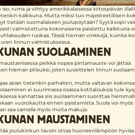
n iso, ruma ja viihtyy amerikkalaisessa kiitospäivän illa
etenkin kalkkuna. Mutta miksi tuo majesteetillisen ko
änyt tietään suomalaiseen joulupöytään? Syytä sopii vai
llisesti valmistettuna kokonaisena paistettu kalkkuna 
juhlakauden ruokaa. Tässä hieman vinkkejä, kuinka ko
uren linnun valmistuksessa.
KUNAN SUOLAAMINEN
maustamisessa pelkkä nopea pintamauste voi jättää
en hieman pliisuksi, joten suosittelen linnun suolaam
ajaa asian tietenkin parhaiten, mutta valtavan kokonsa
olaaminen ei suurimassa osassa kotitalouksia tule ky
ksessa kannattaa siis suolaaminen suorittaa hieromall
kaan vuorokautta ennen paistamista. Suola voi myös o
taan saa samalla myös muita makuja.
KUNAN MAUSTAMINEN
tää joulukinkun tavoin ottaa huoneenlämpöön hyvissä