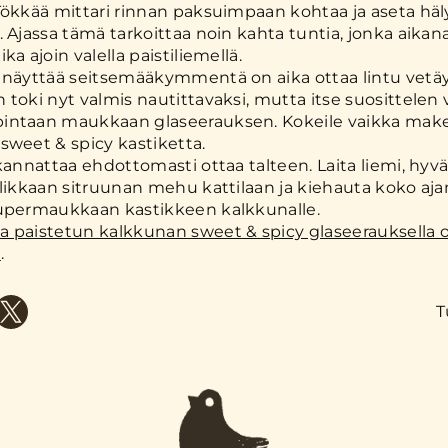
Tökkää mittari rinnan paksuimpaan kohtaa ja aseta hä
. Ajassa tämä tarkoittaa noin kahta tuntia, jonka aika
ka ajoin valella paistiliemellä.
 näyttää seitsemääkymmentä on aika ottaa lintu vet
 toki nyt valmis nautittavaksi, mutta itse suosittelen 
intaan maukkaan glaseerauksen. Kokeile vaikka mak
sweet & spicy kastiketta.
 kannattaa ehdottomasti ottaa talteen. Laita liemi, hyv
olikkaan sitruunan mehu kattilaan ja kiehauta koko aja
supermaukkaan kastikkeen kalkkunalle.
 paistetun kalkkunan sweet & spicy glaseerauksella 
ä
.
T