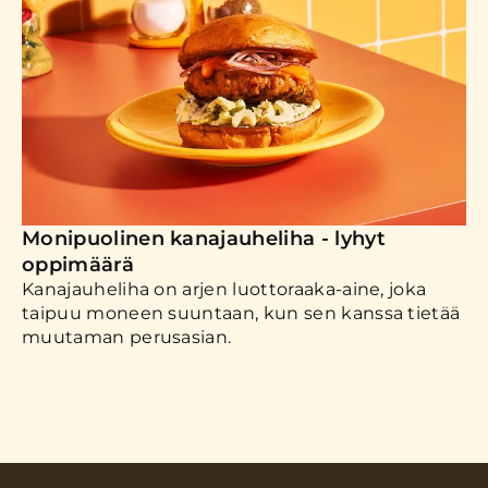
Monipuolinen kanajauheliha - lyhyt
oppimäärä
Kanajauheliha on arjen luottoraaka-aine, joka
taipuu moneen suuntaan, kun sen kanssa tietää
muutaman perusasian.