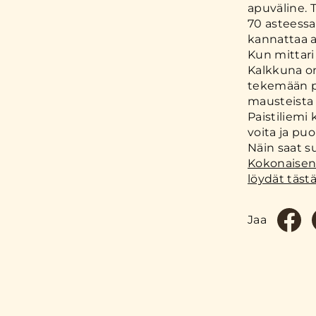
apuväline. 
70 asteessa
kannattaa ai
Kun mittari
Kalkkuna on
tekemään p
mausteista 
Paistiliemi
voita ja pu
Näin saat 
Kokonaisena
löydät täst
Jaa