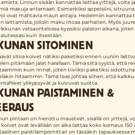
mista. Linnun sisään kannattaa laittaa yrttejä, voita j
miä makuja antamaan. Esimerkiksi appelsiini, sitruuna,
voi ovat mahtavia maun antajia. Hedelmiin kannattaa t
n laittamista, jolloin maku irtoaa parhaiten. Myös juur
lkkunan vatsaontelossa kypsiksi paiston aikana, joten
alutessasi kuin itsestään.
KUNAN SITOMINEN
äävät sitoa koivet nätiksi paketiksi ennen uuniin laitto
elen pitämään jalat harallaan. Tämä siitä syystä, että re
taammin kuin rinnat, joten tiiviiksi paketiksi sidottuna
eläkin hitaammin. Tämä taas johtaa siihen, että kalkk
ntafileet ylikypsyvät ja kuivuvat suotta.
KUNAN PAISTAMINEN &
EERAUS
nun pintaan on hierottu mausteet, sisällä on yrttejä, vo
 koivet ovat levällään on aika laittaa koko komeus 150
itaalinen paistilämpömittari on tässäkin tapauksessa