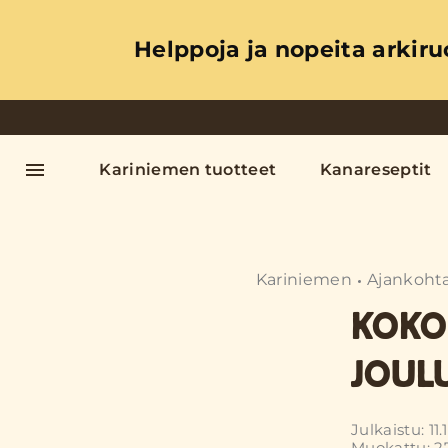
Helppoja ja nopeita arkiru
Kariniemen tuotteet
Kanareseptit
Kariniemen
Ajankohta
KOKO
JOUL
Julkaistu: 11
Muokattu: 27