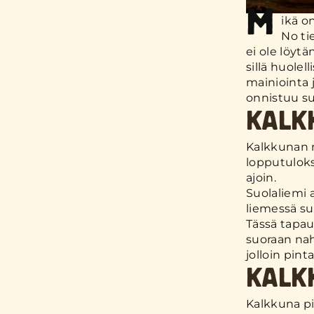
M
ikä o
No ti
ei ole löyt
sillä huole
mainiointa 
onnistuu su
KALK
Kalkkunan 
lopputuloks
ajoin.
Suolaliemi 
liemessä su
Tässä tapau
suoraan nah
jolloin pin
KALK
Kalkkuna pi