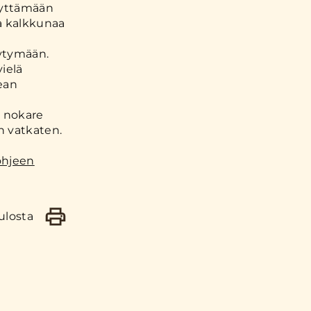
lyttämään
na kalkkunaa
äytymään.
vielä
ean
ä nokare
n vatkaten.
ohjeen
ulosta