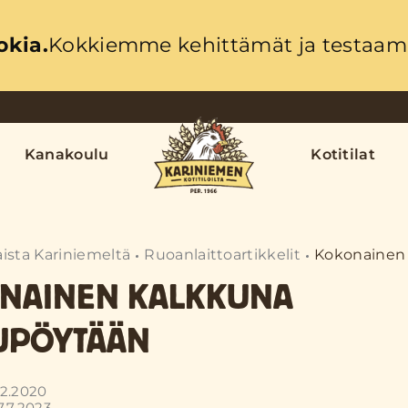
okia.
Kokkiemme kehittämät ja testaama
Kanakoulu
Kotitilat
ista Kariniemeltä
Ruoanlaittoartikkelit
Kokonainen 
NAINEN KALKKUNA
UPÖYTÄÄN
.12.2020
.7.2023