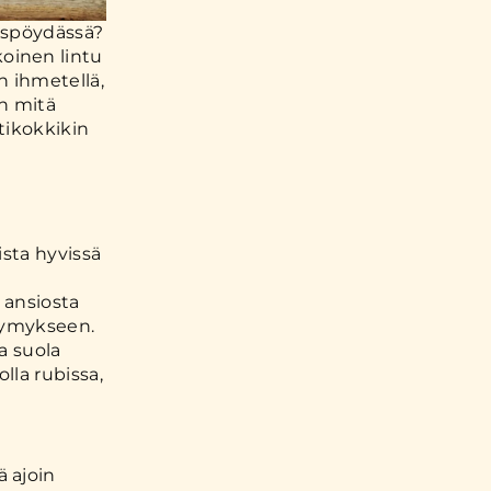
llispöydässä?
koinen lintu
n ihmetellä,
on mitä
tikokkikin
ista hyvissä
 ansiosta
symykseen.
a suola
lla rubissa,
 ajoin