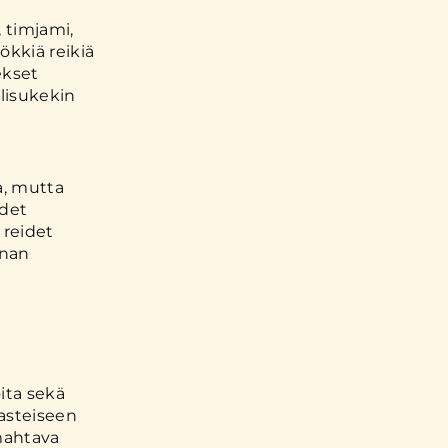
a
 timjami,
ökkiä reikiä
ekset
 lisukekin
a, mutta
idet
 reidet
unan
ita sekä
 asteiseen
 mahtava