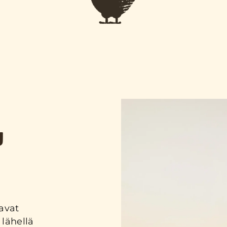
U
avat
lähellä