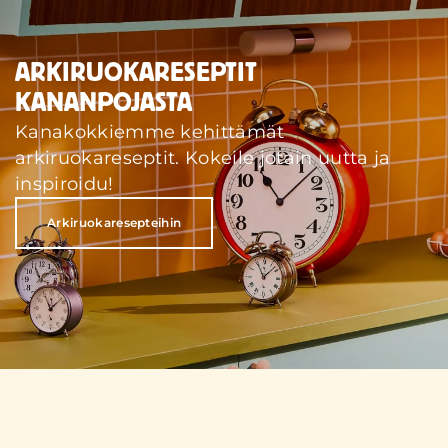
ARKIRUOKARESEPTIT
KANANPOJASTA
Kanakokkiemme kehittämät
arkiruokareseptit. Kokeile jotain uutta ja
inspiroidu!
Arkiruokaresepteihin