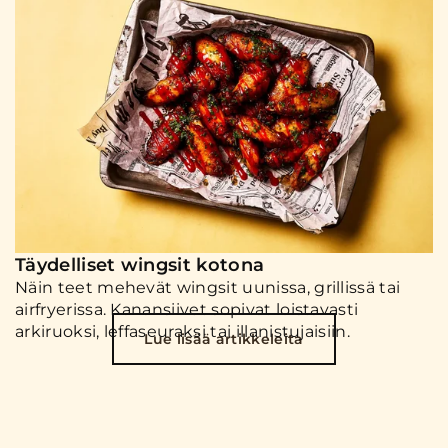
Täydelliset wingsit kotona
Näin teet mehevät wingsit uunissa, grillissä tai
airfryerissa. Kanansiivet sopivat loistavasti
arkiruoksi, leffaseuraksi tai illanistujaisiin.
Lue lisää artikkeleita