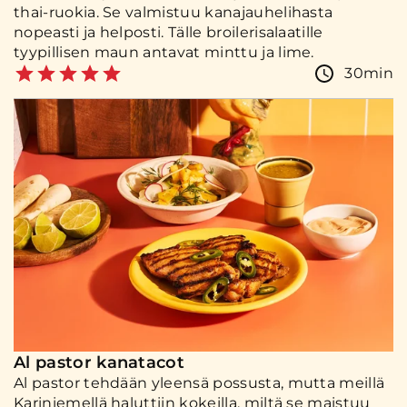
thai-ruokia. Se valmistuu kanajauhelihasta
nopeasti ja helposti. Tälle broilerisalaatille
tyypillisen maun antavat minttu ja lime.
30min
Al pastor kanatacot
Al pastor tehdään yleensä possusta, mutta meillä
Kariniemellä haluttiin kokeilla, miltä se maistuu