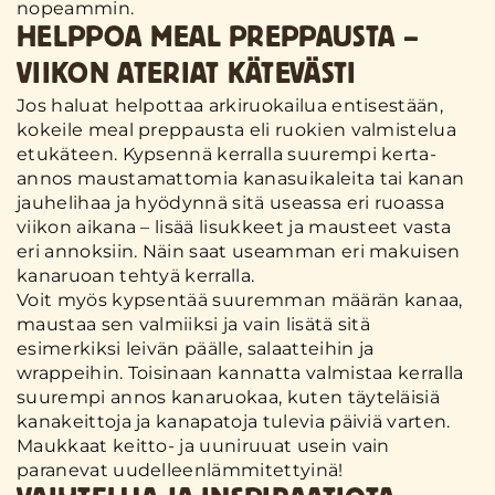
nopeammin.
HELPPOA MEAL PREPPAUSTA –
VIIKON ATERIAT KÄTEVÄSTI
Jos haluat helpottaa arkiruokailua entisestään,
kokeile meal preppausta eli ruokien valmistelua
etukäteen. Kypsennä kerralla suurempi kerta-
annos maustamattomia kanasuikaleita tai kanan
jauhelihaa ja hyödynnä sitä useassa eri ruoassa
viikon aikana – lisää lisukkeet ja mausteet vasta
eri annoksiin. Näin saat useamman eri makuisen
kanaruoan tehtyä kerralla.
Voit myös kypsentää suuremman määrän kanaa,
maustaa sen valmiiksi ja vain lisätä sitä
esimerkiksi leivän päälle, salaatteihin ja
wrappeihin. Toisinaan kannatta valmistaa kerralla
suurempi annos kanaruokaa, kuten täyteläisiä
kanakeittoja ja kanapatoja tulevia päiviä varten.
Maukkaat keitto- ja uuniruuat usein vain
paranevat uudelleenlämmitettyinä!