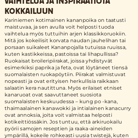
VAIHTELUA JA INSPIRAATIOTA
KOKKAILUUN
Kariniemen kotimainen kananpoika on taatusti
maistuvaa, ja sen avulla voit helposti tuoda
vaihtelua myös tuttuihin arjen klassikkoruokiin.
Mitä jos kokeilisit korvata naudan jauhelihan tai
porsaan suikaleet Kananpojalla tutuissa ruuissa,
kuten kastikkeissa, pastoissa tai lihapullissa?
Ruokaisat broileripiirakat, joissa yhdistyvät
esimerkiksi paprika ja feta, ovat löytäneet tiensä
suomalaisten ruokapöytiin. Piirakat valmistuvat
nopeasti ja ovat erityisen herkullisia raikkaan
salaatin kera nautittuna. Myös erilaiset etniset
kanaruoat ovat saavuttaneet suosiota
suomalaisten keskuudessa – kung po -kana,
thaimaalainen kanawokki ja intialainen kanacurry
ovat annoksia, joita voit valmistaa helposti
kotikeittiössäkin. Jos tuntuu, että arkiruokailu
pyörii samojen reseptien ja raaka-aineiden
ympärillä, kokeile rohkeasti uusia twistejä, kuten