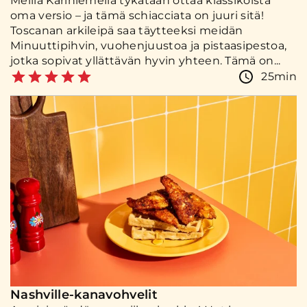
Meillä Kariniemellä tykätään ottaa klassikoista
oma versio – ja tämä schiacciata on juuri sitä!
Toscanan arkileipä saa täytteeksi meidän
Minuuttipihvin, vuohenjuustoa ja pistaasipestoa,
jotka sopivat yllättävän hyvin yhteen. Tämä on...
25min
Nashville-kanavohvelit