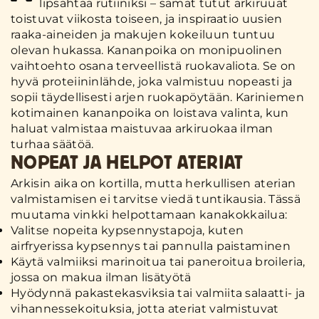
lipsahtaa rutiiniksi – samat tutut arkiruuat
toistuvat viikosta toiseen, ja inspiraatio uusien
raaka-aineiden ja makujen kokeiluun tuntuu
olevan hukassa. Kananpoika on monipuolinen
vaihtoehto osana terveellistä ruokavaliota. Se on
hyvä proteiininlähde, joka valmistuu nopeasti ja
sopii täydellisesti arjen ruokapöytään. Kariniemen
kotimainen kananpoika on loistava valinta, kun
haluat valmistaa maistuvaa arkiruokaa ilman
turhaa säätöä.
NOPEAT JA HELPOT ATERIAT
Arkisin aika on kortilla, mutta herkullisen aterian
valmistamisen ei tarvitse viedä tuntikausia. Tässä
muutama vinkki helpottamaan kanakokkailua:
Valitse nopeita kypsennystapoja, kuten
airfryerissa kypsennys tai pannulla paistaminen
Käytä valmiiksi marinoitua tai paneroitua broileria,
jossa on makua ilman lisätyötä
Hyödynnä pakastekasviksia tai valmiita salaatti- ja
vihannessekoituksia, jotta ateriat valmistuvat