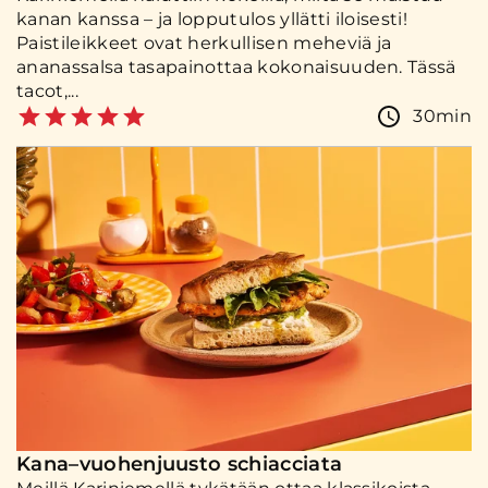
kanan kanssa – ja lopputulos yllätti iloisesti!
Paistileikkeet ovat herkullisen meheviä ja
ananassalsa tasapainottaa kokonaisuuden. Tässä
tacot,...
30min
Kana–vuohenjuusto schiacciata