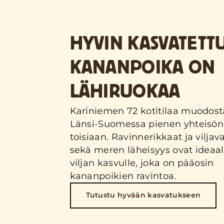
HYVIN KASVATETT
KANANPOIKA ON
LÄHIRUOKAA
Kariniemen 72 kotitilaa muodost
Länsi-Suomessa pienen yhteisön 
toisiaan. Ravinnerikkaat ja viljava
sekä meren läheisyys ovat ideaa
viljan kasvulle, joka on pääosin
kananpoikien ravintoa.
Tutustu hyvään kasvatukseen