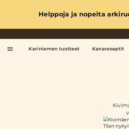
Helppoja ja nopeita arkiru
Kariniemen tuotteet
Kanareseptit
Kivimä
v
Tilan nyky