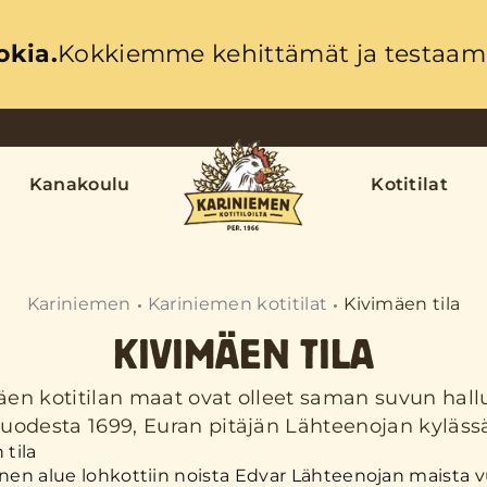
okia.
Kokkiemme kehittämät ja testaama
Kanakoulu
Kotitilat
Kariniemen
Kariniemen kotitilat
Kivimäen tila
KIVIMÄEN TILA
en kotitilan maat ovat olleet saman suvun hall
uodesta 1699, Euran pitäjän Lähteenojan kyläss
inen alue lohkottiin noista Edvar Lähteenojan maista