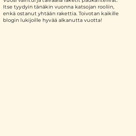
Vuosi vaihtui ja taivaalla raketit paukahtelivat.
Itse tyydyin tänäkin vuonna katsojan rooliin,
enkä ostanut yhtään rakettia. Toivotan kaikille
blogin lukijoille hyvää alkanutta vuotta!