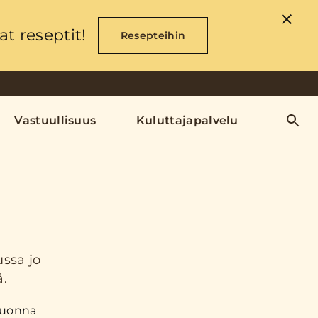
t reseptit!
Resepteihin
Vastuullisuus
Kuluttajapalvelu
ussa jo
ä.
 vuonna