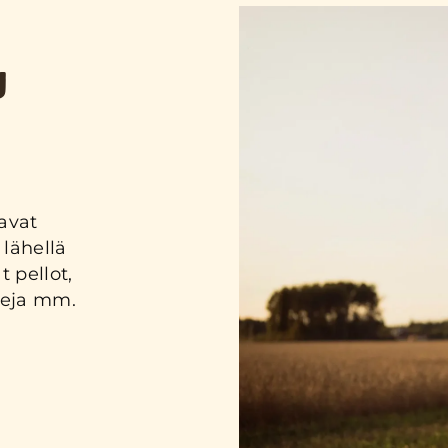
U
avat
lähellä
t pellot,
leja mm.